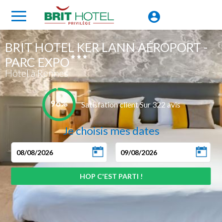
BRIT HOTEL KER LANN AÉROPORT -
PARC EXPO
Hôtel à Rennes
96%
Satisfation client Sur 322 avis
Je choisis mes dates