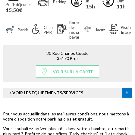
In
Out
Parking
Petit-déjeuner
15h
11h
15,50€
Borne
Chambres
de
Piscine
Parking
Jacuzzi
PMR
recharge
Intérieu
payante
30 Rue Charles Coude
35170 Bruz
VOIR SUR LA CARTE
+
> VOIR LES ÉQUIPEMENTS/SERVICES
Pour vous accueillir dans les meilleures conditions, nous mettons à
votre disposition notre
parking clos et gratuit
.
Vous souhaitez arriver plus tôt dans votre chambre, ou repartir
plus tard ? Profitez de nos offres "Early check-in" et "Late check-